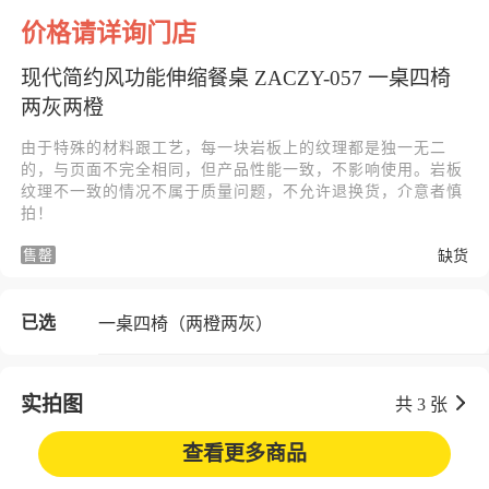
价格请详询门店
现代简约风功能伸缩餐桌 ZACZY-057 一桌四椅
两灰两橙
由于特殊的材料跟工艺，每一块岩板上的纹理都是独一无二
的，与页面不完全相同，但产品性能一致，不影响使用。岩板
纹理不一致的情况不属于质量问题，不允许退换货，介意者慎
拍！
售罄
缺货
已选
一桌四椅（两橙两灰）
实拍图
共 3 张
查看更多商品